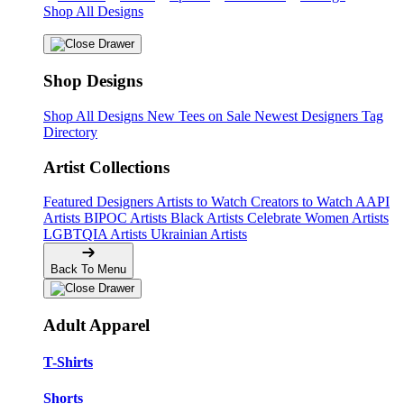
Shop All Designs
Shop Designs
Shop All Designs
New Tees on Sale
Newest Designers
Tag
Directory
Artist Collections
Featured Designers
Artists to Watch
Creators to Watch
AAPI
Artists
BIPOC Artists
Black Artists
Celebrate Women Artists
LGBTQIA Artists
Ukrainian Artists
Back To Menu
Adult Apparel
T-Shirts
Shorts