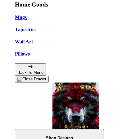
Home Goods
Mugs
Tapestries
Wall Art
Pillows
Back To Menu
Shop Designs