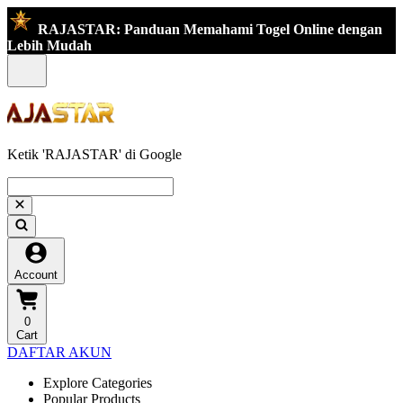
RAJASTAR: Panduan Memahami Togel Online dengan
Lebih Mudah
Ketik 'RAJASTAR' di Google
Account
0
Cart
DAFTAR AKUN
Explore Categories
Popular Products