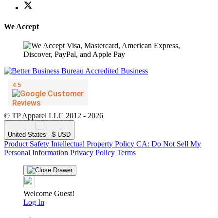
We Accept
© TP Apparel LLC 2012 - 2026
United States - $ USD
Product Safety
Intellectual Property Policy
CA: Do Not Sell My
Personal Information
Privacy Policy
Terms
Welcome Guest!
Log In