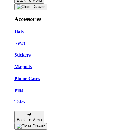
Back To Menu
Accessories
Hats
New!
Stickers
Magnets
Phone Cases
Pins
Totes
Back To Menu