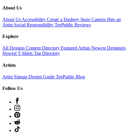
About Us
About Us
Accessibility
Create a Dashery Store
Careers
Hire an
Artist
Social Responsibility
TeePublic Reviews
Explore
All Designs
Content Directory
Featured Artists
Newest Designers
Newest T-Shirts
Tag Directory
Artists
Artist Signup
Design Guide
TeePublic Blog
Follow Us